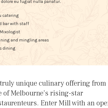
 dolore eu fugiat nulla pariatur.
 catering
 bar with staff
 Mixologist
dining and mingling areas
s dining
truly unique culinary offering from
 of Melbourne’s rising-star
taurenteurs. Enter Mill with an op