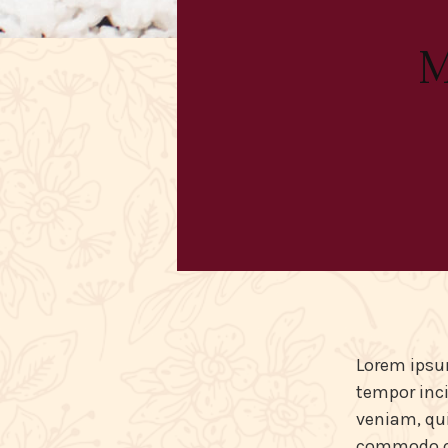
M
Lorem ipsum
tempor inci
veniam, qui
commodo con