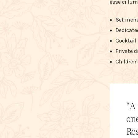
esse cillum
Set menu
Dedicated
Cocktail
Private 
Children'
“A 
one
Res