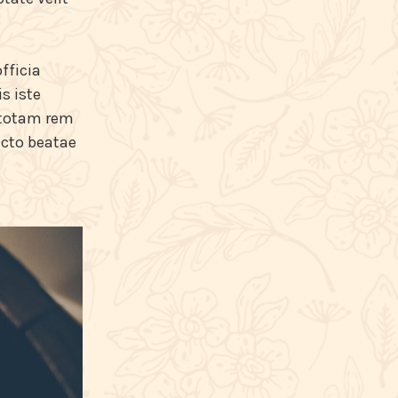
fficia
s iste
 totam rem
ecto beatae