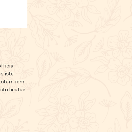
fficia
s iste
 totam rem
ecto beatae