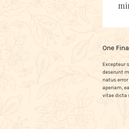
min
One Fina
Excepteur s
deserunt mo
natus erro
aperiam, ea
vitae dicta