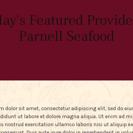
ay's Featured Provide
Parnell Seafood
 dolor sit amet, consectetur adipiscing elit, sed do e
didunt ut labore et dolore magna aliqua. Ut enim ad m
s nostrud exercitation ullamco laboris nisi ut aliquip ex
sequat. Duis aute irure dolor in reprehenderit in volup