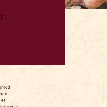
r:
iusmod
inim
 ea
tate velit