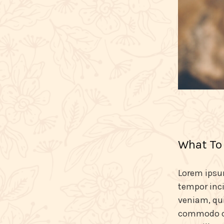
What To
Lorem ipsum
tempor inci
veniam, qui
commodo con