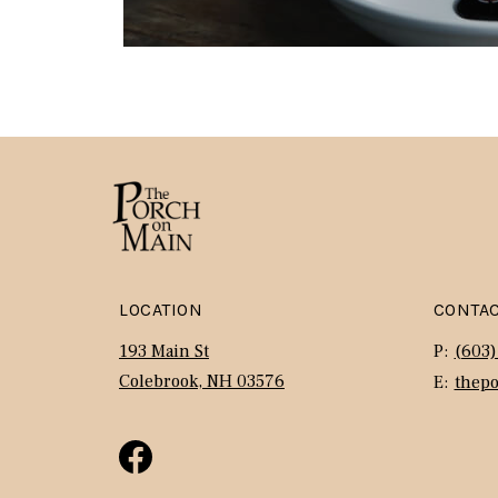
LOCATION
CONTA
193 Main St
P:
(603)
Colebrook, NH 03576
E:
thep