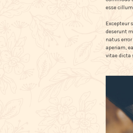
esse cillum
Excepteur s
deserunt mo
natus erro
aperiam, ea
vitae dicta