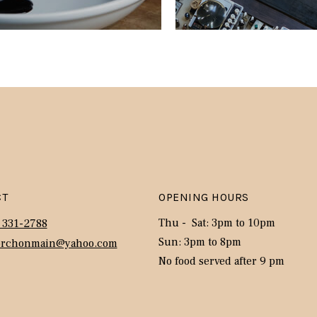
CT
OPENING HOURS
Thu - Sat: 3pm to 10pm
 331-2788
Sun: 3pm to 8pm
orchonmain@yahoo.com
No food served after 9 pm