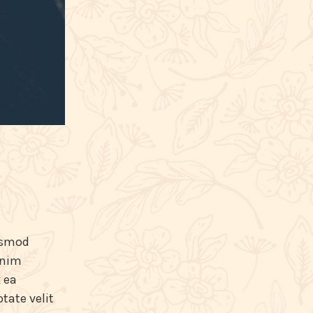
iusmod
inim
 ea
tate velit